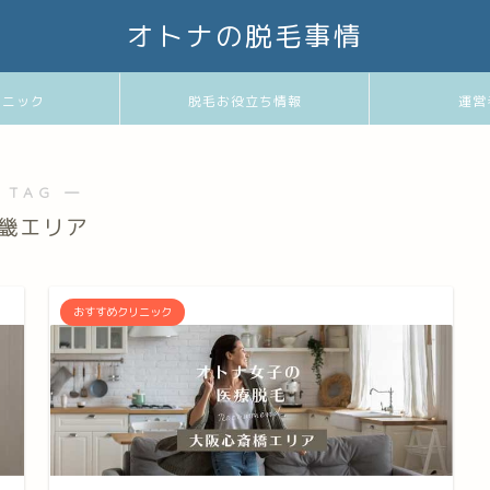
オトナの脱毛事情
リニック
脱毛お役立ち情報
運営
 TAG ―
畿エリア
おすすめクリニック