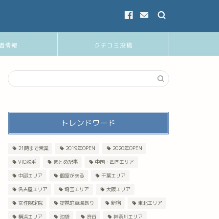
者情報
クチコミ投稿
トレンドワード
21時まで営業
2019年OPEN
2020年OPEN
VIO脱毛
まとめ記事
中国・四国エリア
中部エリア
個室がある
千葉エリア
名古屋エリア
埼玉エリア
大阪エリア
女性限定院
提携駐車場あり
新宿
東北エリア
横浜エリア
池袋
渋谷
神奈川エリア