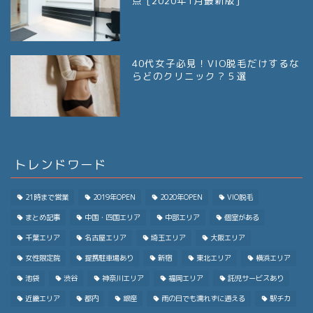
点 [2020年1月最新版]
40代女子必見！VIO脱毛だけするな
らどのクリニック？５選
トレンドワード
21時まで営業
2019年OPEN
2020年OPEN
VIO脱毛
まとめ記事
中国・四国エリア
中部エリア
個室がある
千葉エリア
名古屋エリア
埼玉エリア
大阪エリア
女性限定院
提携駐車場あり
新宿
東北エリア
横浜エリア
池袋
渋谷
神奈川エリア
福岡エリア
託児サービスあり
近畿エリア
都内
銀座
雨の日でも濡れずに通える
駅チカ