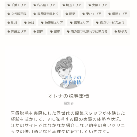
千葉エリア
名古屋エリア
埼玉エリア
大阪エリア
女性限定院
提携駐車場あり
新宿
東北エリア
横浜エリア
池袋
渋谷
神奈川エリア
福岡エリア
託児サービスあり
近畿エリア
都内
銀座
雨の日でも濡れずに通える
駅チカ
オトナの脱毛事情
編集部
医療脱毛を実際にした同世代の編集スタッフが体験した
経験を活かして、VIO脱毛する際の実際の体勢や状況、
ほかのサイトではなかなか紹介しない効率の良いクリニ
ックの併用通いなど赤裸々に紹介していきます。