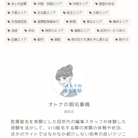
まとめ記事
中国・四国エリア
中部エリア
個室がある
千葉エリア
名古屋エリア
埼玉エリア
大阪エリア
女性限定院
提携駐車場あり
新宿
東北エリア
横浜エリア
池袋
渋谷
神奈川エリア
福岡エリア
託児サービスあり
近畿エリア
都内
銀座
雨の日でも濡れずに通える
駅チカ
オトナの脱毛事情
編集部
医療脱毛を実際にした同世代の編集スタッフが体験した
経験を活かして、VIO脱毛する際の実際の体勢や状況、
ほかのサイトではなかなか紹介しない効率の良いクリニ