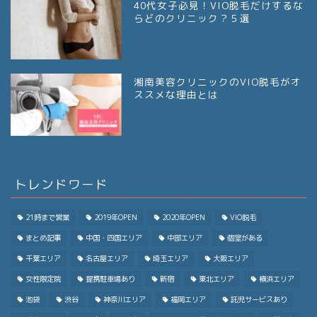
40代女子必見！VIO脱毛だけするな
らどのクリニック？５選
湘南美容クリニックのVIO脱毛がオ
ススメな理由とは
トレンドワード
21時まで営業
2019年OPEN
2020年OPEN
VIO脱毛
まとめ記事
中国・四国エリア
中部エリア
個室がある
千葉エリア
名古屋エリア
埼玉エリア
大阪エリア
女性限定院
提携駐車場あり
新宿
東北エリア
横浜エリア
池袋
渋谷
神奈川エリア
福岡エリア
託児サービスあり