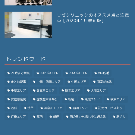
リゼクリニックのオススメ点と注意
点 [2020年1月最新版]
トレンドワード
21時まで営業
2019年OPEN
2020年OPEN
VIO脱毛
まとめ記事
中国・四国エリア
中部エリア
個室がある
千葉エリア
名古屋エリア
埼玉エリア
大阪エリア
女性限定院
提携駐車場あり
新宿
東北エリア
横浜エリア
池袋
渋谷
神奈川エリア
福岡エリア
託児サービスあり
近畿エリア
都内
銀座
雨の日でも濡れずに通える
駅チカ