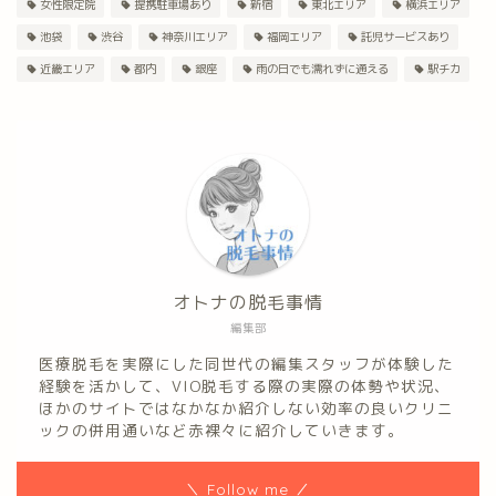
女性限定院
提携駐車場あり
新宿
東北エリア
横浜エリア
池袋
渋谷
神奈川エリア
福岡エリア
託児サービスあり
近畿エリア
都内
銀座
雨の日でも濡れずに通える
駅チカ
オトナの脱毛事情
編集部
医療脱毛を実際にした同世代の編集スタッフが体験した
経験を活かして、VIO脱毛する際の実際の体勢や状況、
ほかのサイトではなかなか紹介しない効率の良いクリニ
ックの併用通いなど赤裸々に紹介していきます。
＼ Follow me ／