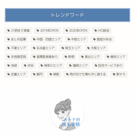
トレンドワード
21時まで営業
2019年OPEN
2020年OPEN
VIO脱毛
まとめ記事
中国・四国エリア
中部エリア
個室がある
千葉エリア
名古屋エリア
埼玉エリア
大阪エリア
女性限定院
提携駐車場あり
新宿
東北エリア
横浜エリア
池袋
渋谷
神奈川エリア
福岡エリア
託児サービスあり
近畿エリア
都内
銀座
雨の日でも濡れずに通える
駅チカ